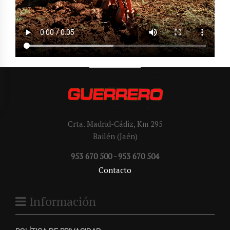
Crta. Madrid-Cádiz, Km 295
Bailén (Jaén)
953 670 500 - 953 670 504
Contacto
Información