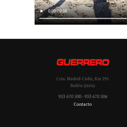
Crta. Madrid-Cádiz, Km 295
Bailén (Jaén)
953 670 500 - 953 670 504
Contacto