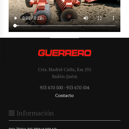
Crta. Madrid-Cádiz, Km 295
Bailén (Jaén)
953 670 500 - 953 670 504
Contacto
Información